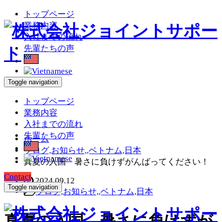
トップページ
業務内容
入社までの流れ
先輩たちの声
Toggle navigation
トップページ
業務内容
入社までの流れ
先輩たちの声
ホーム
ブログ,お知らせ,,ベトナム,日本
真夏の入国 暑さに負けずがんばってください！
Contact
2024.09.12
Toggle navigation
ブログ,お知らせ,,ベトナム,日本
真夏の入国 暑さに負けずが